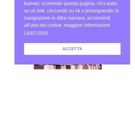
banner, scorrendo questa pagina, cliccando
su un link, cliccando su ok o proseguendo la
navigazione in altra maniera, acconsenti
all’uso dei cookie. maggiori informazioni
Learn more
ACCETTA
Benefici